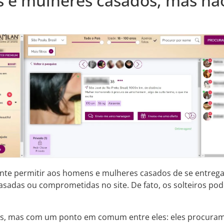
e mulheres casados, mas não
ente permitir aos homens e mulheres casados de se entrega
asadas ou comprometidas no site. De fato, os solteiros po
fis, mas com um ponto em comum entre eles: eles procuram u