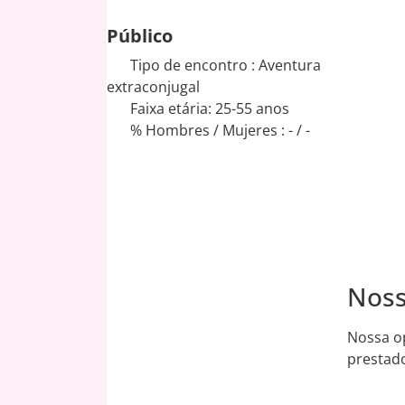
Público
Tipo de encontro : Aventura
extraconjugal
Faixa etária: 25-55 anos
% Hombres / Mujeres : - / -
Noss
8.9
/10
Nossa op
prestado