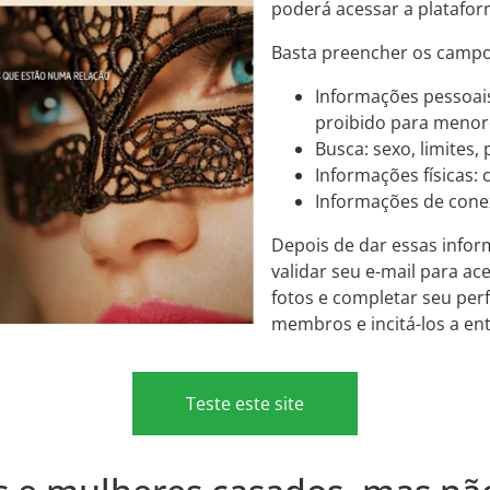
poderá acessar a platafor
Basta preencher os campos
Informações pessoais
proibido para menore
Busca: sexo, limites, 
Informações físicas: c
Informações de conex
Depois de dar essas info
validar seu e-mail para ac
fotos e completar seu per
membros e incitá-los a en
Teste este site