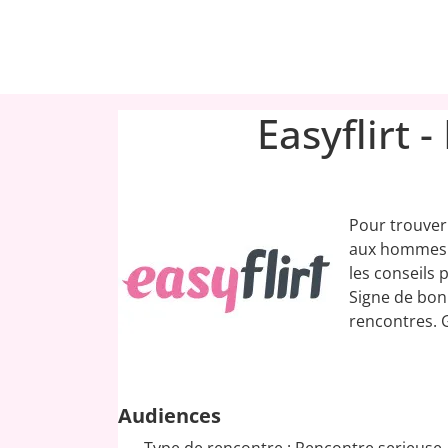
Easyflirt 
Pour trouver
aux hommes c
les conseils 
Signe de bonn
rencontres. G
Audiences
Type de rencontre : Rencontre serieuse