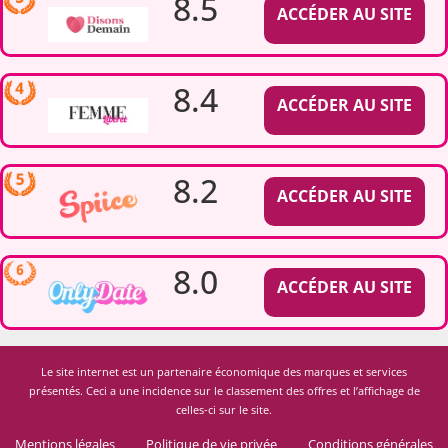
8.5
ACCÉDER AU SITE
8.4
ACCÉDER AU SITE
8.2
ACCÉDER AU SITE
8.0
ACCÉDER AU SITE
Le site internet est un partenaire économique des marques et services
présentés. Ceci a une incidence sur le classement des offres et l’affichage de
celles-ci sur le site.
Mentions légales
Politique de vie privée
Conditions générales